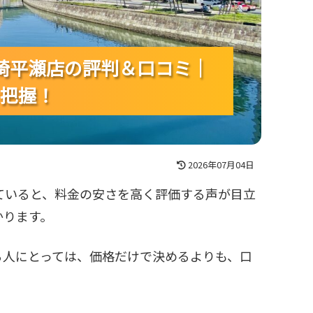
AKI長崎平瀬店の評判＆口コミ｜
AKI長崎平瀬店の評判＆口コミ｜
AKI長崎平瀬店の評判＆口コミ｜
把握！
把握！
把握！
2026年07月04日
ーを探していると、料金の安さを高く評価する声が目立
かります。
る人にとっては、価格だけで決めるよりも、口
。