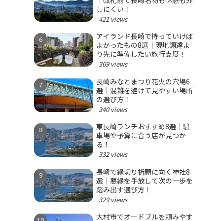
｜改札前で長崎名物も休憩も外
しにくい！
421 views
アイランド長崎で持っていけば
よかったもの8選｜現地調達よ
り先に準備したい旅行支度！
369 views
長崎みなとまつり花火の穴場6
選｜混雑を避けて見やすい場所
の選び方！
340 views
東長崎ランチおすすめ8選｜駐
車場や予算に合う店が見つか
る！
332 views
長崎で縁切り祈願に向く神社8
選｜悪縁を手放して次の一歩を
踏み出す選び方！
329 views
大村市でオードブルを頼みやす