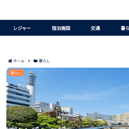
レジャー
宿泊施設
交通
暮
ホーム
暮らし
長崎市のHAIR STUDIO IWASAKI長崎平瀬店の評
暮らし