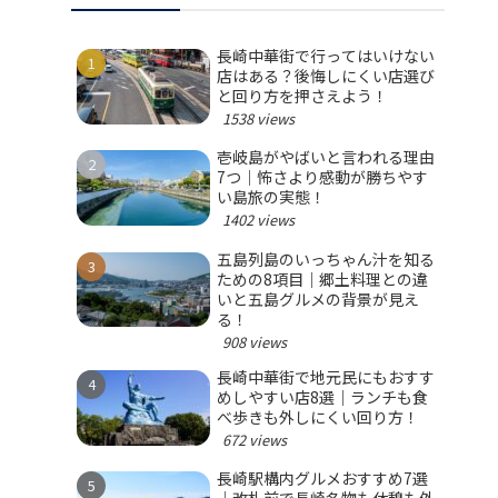
長崎中華街で行ってはいけない
店はある？後悔しにくい店選び
と回り方を押さえよう！
1538 views
壱岐島がやばいと言われる理由
7つ｜怖さより感動が勝ちやす
い島旅の実態！
1402 views
五島列島のいっちゃん汁を知る
ための8項目｜郷土料理との違
いと五島グルメの背景が見え
る！
908 views
長崎中華街で地元民にもおすす
めしやすい店8選｜ランチも食
べ歩きも外しにくい回り方！
672 views
長崎駅構内グルメおすすめ7選