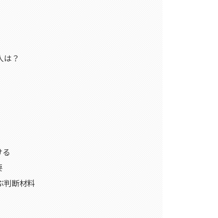
る人は？
ける
要
選ぶ判断材料