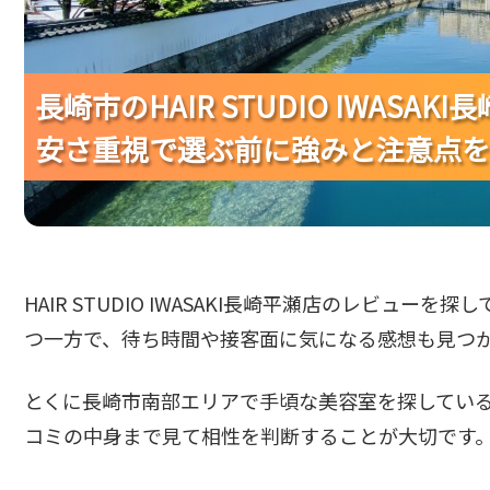
長崎市のHAIR STUDIO IWAS
長崎市のHAIR STUDIO IWAS
長崎市のHAIR STUDIO IWAS
安さ重視で選ぶ前に強みと注意点を
安さ重視で選ぶ前に強みと注意点を
安さ重視で選ぶ前に強みと注意点を
HAIR STUDIO IWASAKI長崎平瀬店のレビュ
つ一方で、待ち時間や接客面に気になる感想も見つ
とくに長崎市南部エリアで手頃な美容室を探してい
コミの中身まで見て相性を判断することが大切です