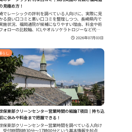
の見極め方！
崎でレーシックの評判を調べている人向けに、実際に見
かる良い口コミと悪い口コミを整理しつつ、長崎県内で
実施状況、福岡通院が候補になりやすい理由、料金や術
フォローの比較軸、ICLやオルソケラトロジーなど代替手
までまとめています。満足しやすい人と後悔しやすい人
2026年07月03日
違いも把握しやすい内容です。
暮らし
世保東部クリーンセンター営業時間の結論7項目｜持ち込
前に休みや料金まで把握できる！
世保東部クリーンセンター営業時間を調べている人向け
、受付時間8時30分〜17時00分という基本情報を起点