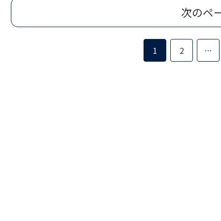
次のペ
1
2
…