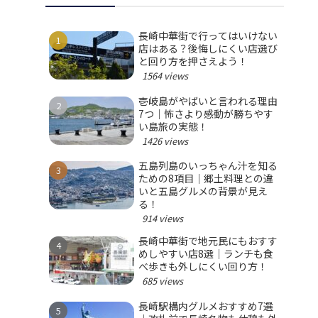
長崎中華街で行ってはいけない
店はある？後悔しにくい店選び
と回り方を押さえよう！
1564 views
壱岐島がやばいと言われる理由
7つ｜怖さより感動が勝ちやす
い島旅の実態！
1426 views
五島列島のいっちゃん汁を知る
ための8項目｜郷土料理との違
いと五島グルメの背景が見え
る！
914 views
長崎中華街で地元民にもおすす
めしやすい店8選｜ランチも食
べ歩きも外しにくい回り方！
685 views
長崎駅構内グルメおすすめ7選