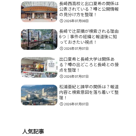
長崎西高校と出口夏希の関係は
公表されている？噂と公開情報
の見分け方を整理！
2026年07月08日
長崎で辻菜摘が検索される理由
6つ｜事件の経緯と報道後に知
っておきたい視点！
2026年07月07日
出口夏希と長崎大学は関係あ
る？噂の出どころと長崎との接
点を整理！
2026年07月07日
松浦亜紀と諫早の関係は？報道
内容と検索意図を落ち着いて整
理！
2026年07月07日
人気記事