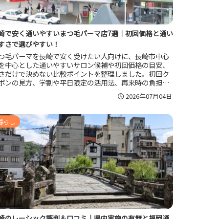
崎で安く通いやすいまつ毛パーマ店7選｜初回価格と通い
すさで選びやすい！
つ毛パーマを長崎で安く受けたい人向けに、長崎市中心
を中心とした通いやすいサロン候補や初回価格の目安、
さだけで決めない比較ポイントを整理しました。初回ク
ポンの見方、学割や平日限定の活用法、再来時の負担や
地まで含めて、自分に合う一店を選びやすくなる内容で
2026年07月04日
。
暮らし
崎のレーシック評判＆口コミ｜県内実施の有無と福岡通