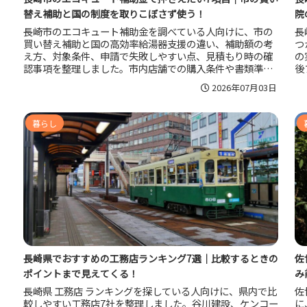
替え補助と国の制度を取りこぼさず使う！
院
長崎市のエコキュート補助金を調べている人向けに、市の
長
買い替え補助と国の高効率給湯器支援の違い、補助額の考
つ
え方、対象条件、申請で失敗しやすい点、見積もり時の確
の
認事項を整理しました。市内店舗での購入条件や書類準備
後
の注意点、補助後の実負担額で比較するコツまで把握した
段
2026年07月03日
い人に役立つ内容です。
の
暮らし
長崎県でおすすめの工務店ランキング7選｜比較するときの
佐
ポイントまで見えてくる！
み
長崎県 工務店 ランキングを探している人向けに、県内で比
佐
較しやすい工務店7社を整理しました。谷川建設、ケンコー
に