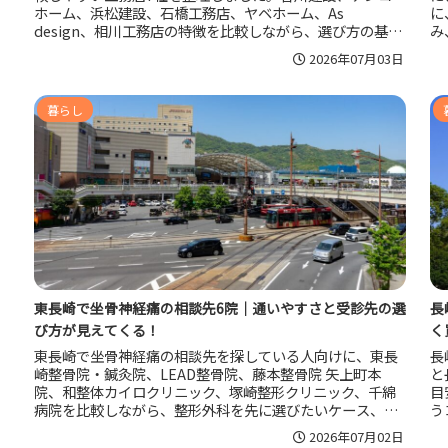
ホーム、浜松建設、石橋工務店、ヤベホーム、As
に
design、相川工務店の特徴を比較しながら、選び方の基
み
準、見学時の確認点、総額で失敗しにくい見方までまとめ
の
2026年07月03日
ています。自分に合う一社を絞りたい人に役立つ内容で
ま
す。
ポ
暮らし
東長崎で坐骨神経痛の相談先6院｜通いやすさと受診先の選
長
び方が見えてくる！
く
東長崎で坐骨神経痛の相談先を探している人向けに、東長
長
崎整骨院・鍼灸院、LEAD整骨院、藤本整骨院 矢上町本
と
院、和整体カイロクリニック、塚崎整形クリニック、千綿
目
病院を比較しながら、整形外科を先に選びたいケース、整
う
骨院や整体院が向く場面、受診前に見たいポイント、悪化
家
2026年07月02日
を防ぐ暮らし方まで分かりやすく整理しています。