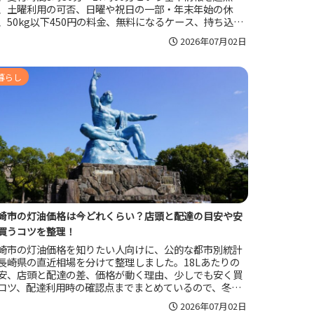
、土曜利用の可否、日曜や祝日の一部・年末年始の休
、50kg以下450円の料金、無料になるケース、持ち込み
流れ、分別や持ち込めないごみの注意点までまとめてい
2026年07月02日
す。現地で迷わず処分したい人が、出発前に確認すべき
イントを把握しやすい内容です。
暮らし
崎市の灯油価格は今どれくらい？店頭と配達の目安や安
買うコツを整理！
崎市の灯油価格を知りたい人向けに、公的な都市別統計
長崎県の直近相場を分けて整理しました。18Lあたりの
安、店頭と配達の差、価格が動く理由、少しでも安く買
コツ、配達利用時の確認点までまとめているので、冬の
計管理や購入先の比較に役立ちます。
2026年07月02日