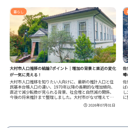
暮らし
大村市人口推移の結論7ポイント｜増加の背景と直近の変化
佐
が一気に見える！
噂
大村市人口推移を知りたい人向けに、最新の推計人口と住
佐
民基本台帳人口の違い、1970年以降の長期的な増加傾向、
ば
直近で減少転換が見られる背景、社会増と自然減の関係、
し
今後の将来推計まで整理しました。大村市がなぜ増えてき
に
たのか、これからどう読むべきかが分かります。
す
2026年07月01日
内