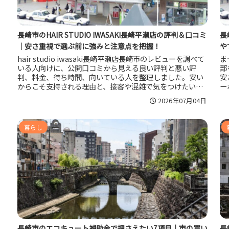
長崎市のHAIR STUDIO IWASAKI長崎平瀬店の評判＆口コミ
長
｜安さ重視で選ぶ前に強みと注意点を把握！
や
hair studio iwasaki長崎平瀬店長崎市のレビューを調べて
ま
いる人向けに、公開口コミから見える良い評判と悪い評
部
判、料金、待ち時間、向いている人を整理しました。安い
安
からこそ支持される理由と、接客や混雑で気をつけたい点
ー
を分けてまとめているので、長崎市で手頃な美容室を探し
立
2026年07月04日
ている人が自分に合うか判断しやすくなります。
す
暮らし
長崎市のエコキュート補助金で押さえたい7項目｜市の買い
長