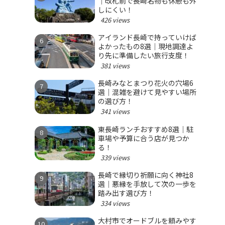
｜改札前で長崎名物も休憩も外
しにくい！
426 views
アイランド長崎で持っていけば
よかったもの8選｜現地調達よ
り先に準備したい旅行支度！
381 views
長崎みなとまつり花火の穴場6
選｜混雑を避けて見やすい場所
の選び方！
341 views
東長崎ランチおすすめ8選｜駐
車場や予算に合う店が見つか
る！
339 views
長崎で縁切り祈願に向く神社8
選｜悪縁を手放して次の一歩を
踏み出す選び方！
334 views
大村市でオードブルを頼みやす