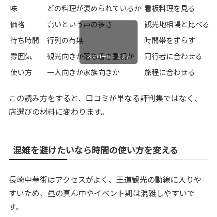
味
どの料理が褒められているか
看板料理を見る
価格
高いという声の多さ
観光地相場と比べる
待ち時間
行列の有無
時間帯をずらす
雰囲気
観光向きか落ち着き重視か
同行者に合わせる
スクロールできます
使い方
一人向きか家族向きか
旅程に合わせる
この読み方をすると、口コミが単なる評判集ではなく、
店選びの材料に変わります。
混雑を避けたいなら時間の使い方を変える
長崎中華街はアクセスがよく、王道観光の動線に入りや
すいため、昼の真ん中やイベント期は混雑しやすいで
す。