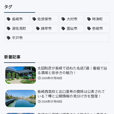
タグ
長崎市
佐世保市
大村市
時津町
波佐見町
諫早市
雲仙市
壱岐市
平戸市
新着記事
太田和彦が長崎で訪ねた名店7選｜番組で辿
る酒場と街歩きの魅力！
2026年07月08日
長崎西高校と出口夏希の関係は公表されて
いる？噂と公開情報の見分け方を整理！
2026年07月08日