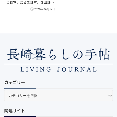
じ食堂、だるま食堂、寺田食
堂、元祖海鮮ちゃんぽん平戸、
2026年04月17日
うどんの亀まで比較すると選び
やすくなります。あご出汁の印
象、食堂らしい雰囲気、海鮮
感、観光ルートとの相性まで整
理しているので、平戸旅行で後
悔しにくい一杯を見つけたい人
に役立つ内容です。
カテゴリー
関連サイト