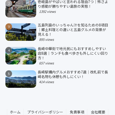
壱岐島がやばいと言われる理由7つ｜怖さよ
り感動が勝ちやすい島旅の実態！
1392 views
五島列島のいっちゃん汁を知るための8項目
｜郷土料理との違いと五島グルメの背景が
見える！
895 views
長崎中華街で地元民にもおすすめしやすい
店8選｜ランチも食べ歩きも外しにくい回り
方！
657 views
長崎駅構内グルメおすすめ7選｜改札前で長
崎名物も休憩も外しにくい！
414 views
ホーム
プライバシーポリシー
免責事項
会社概要