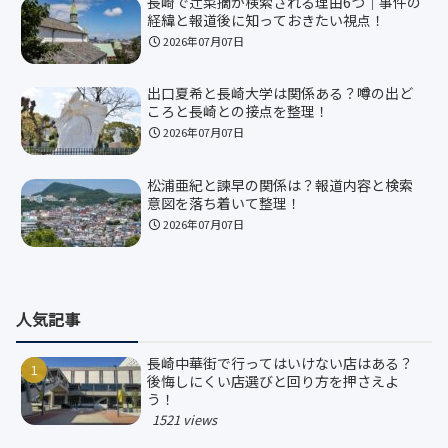
長崎で辻菜摘が検索される理由6つ｜事件の
経緯と報道後に知っておきたい視点！
2026年07月07日
出口夏希と長崎大学は関係ある？噂の出ど
ころと長崎との接点を整理！
2026年07月07日
松浦亜紀と諫早の関係は？報道内容と検索
意図を落ち着いて整理！
2026年07月07日
人気記事
長崎中華街で行ってはいけない店はある？
後悔しにくい店選びと回り方を押さえよ
う！
1521 views