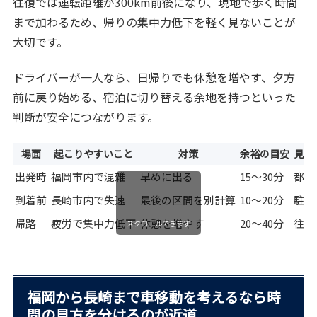
往復では運転距離が300km前後になり、現地で歩く時間
まで加わるため、帰りの集中力低下を軽く見ないことが
大切です。
ドライバーが一人なら、日帰りでも休憩を増やす、夕方
前に戻り始める、宿泊に切り替える余地を持つといった
判断が安全につながります。
場面
起こりやすいこと
対策
余裕の目安
見落
出発時
福岡市内で混雑
早めに出る
15〜30分
都市
到着前
長崎市内で失速
最後の区間を別計算
10〜20分
駐車
帰路
疲労で集中力低下
休憩を増やす
20〜40分
往復
スクロールできます
福岡から長崎まで車移動を考えるなら時
間の見方を分けるのが近道