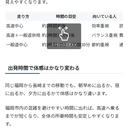
見えやすくなります。
走り方
時間の目安
向いている人
高速中心
約2時間前後
効率重視
読み
高速＋一般道併用
約2時間30分前後
バランス重視
費用
一般道中心
約3時間30分〜4時間30分
節約重視
通行
スクロールできます
出発時間で体感はかなり変わる
同じ福岡から長崎までの移動でも、朝早めに出るか、昼
に出るか、夕方に出るかで体感はかなり違います。
福岡市内の混雑を避けやすい時間に出れば、高速へ乗る
までが短くなり、全体の所要時間も安定しやすくなりま
す。