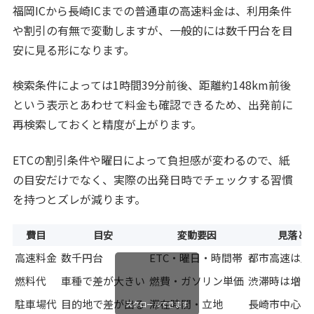
福岡ICから長崎ICまでの普通車の高速料金は、利用条件
や割引の有無で変動しますが、一般的には数千円台を目
安に見る形になります。
検索条件によっては1時間39分前後、距離約148km前後
という表示とあわせて料金も確認できるため、出発前に
再検索しておくと精度が上がります。
ETCの割引条件や曜日によって負担感が変わるので、紙
の目安だけでなく、実際の出発日時でチェックする習慣
を持つとズレが減ります。
費目
目安
変動要因
見落と
高速料金
数千円台
ETC・曜日・時間帯
都市高速は別
燃料代
車種で差が大きい
燃費・ガソリン単価
渋滞時は増え
駐車場代
目的地で差が出る
滞在時間・立地
長崎市中心部
スクロールできます