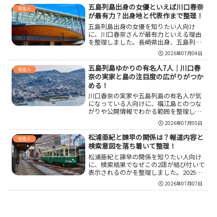
ー、五島列島そのものの魅力まで自然に
五島列島出身の女優といえば川口春奈
有名人
理解できるようにまとめています。
が最有力？出身地と代表作まで整理！
五島列島出身の女優を知りたい人向け
に、川口春奈さんが最有力といえる理由
を整理しました。長崎県出身、五島列島
出身、五島市出身、福江島出身の違いが
2026年07月04日
分かりにくい人でも理解しやすいよう
に、表記の違い、経歴の節目、代表作と
五島列島ゆかりの有名人7人｜川口春
有名人
のつながり、五島との関係、検索時の注
奈の実家と島の注目度の広がりがつか
意点までまとめています。
める！
川口春奈の実家や五島列島の有名人が気
になっている人向けに、福江島とのつな
がりや公開情報でわかる範囲を整理しな
がら、五島列島ゆかりの著名人をまとめ
2026年07月05日
ました。川口春奈さんだけでなく、長濱
ねるさんや山本二三さん、高畑淳子さん
松浦亜紀と諫早の関係は？報道内容と
有名人
らまで視野を広げることで、島の知名度
検索意図を落ち着いて整理！
がどう広がってきたのかもつかみやすく
松浦亜紀と諫早の関係を知りたい人向け
なります。
に、検索結果でなぜこの2語が結び付いて
表示されるのかを整理しました。2025年
の諫早市に関する報道の流れ、初報と続
2026年07月07日
報の違い、同姓同名との混同を避ける見
方、処分情報が見えにくい理由、SEO記
事として読みやすくまとめる構成まで、
必要な論点を落ち着いて把握できる内容