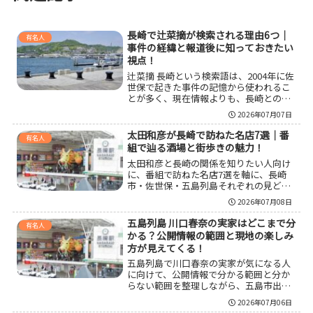
長崎で辻菜摘が検索される理由6つ｜
有名人
事件の経緯と報道後に知っておきたい
視点！
辻菜摘 長崎という検索語は、2004年に佐
世保で起きた事件の記憶から使われるこ
とが多く、現在情報よりも、長崎との関
係、事件の基礎経緯、少年法の扱い、学
2026年07月07日
校現場に残った教訓を整理して読むこと
が大切です。刺激の強い記事に流され
太田和彦が長崎で訪ねた名店7選｜番
有名人
ず、確認できる事実と推測を分けて受け
組で辿る酒場と街歩きの魅力！
止める視点が、検索の質を大きく変えま
太田和彦と長崎の関係を知りたい人向け
す。
に、番組で訪ねた名店7選を軸に、長崎
市・佐世保・五島列島それぞれの見どこ
ろ、街歩きと組み合わせる巡り方、地酒
2026年07月08日
と郷土料理の楽しみ方、聖地巡礼前の注
意点まで整理しました。店名だけで終わ
五島列島 川口春奈の実家はどこまで分
有名人
らず、なぜ長崎回が特別に印象深いのか
かる？公開情報の範囲と現地の楽しみ
まで掴みたい人に役立つ内容です。
方が見えてくる！
五島列島で川口春奈の実家が気になる人
に向けて、公開情報で分かる範囲と分か
らない範囲を整理しながら、五島市出身
というルーツ、福江島文脈で語られやす
2026年07月06日
い理由、現地を訪れる際の見方やマナ