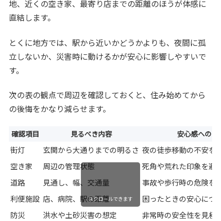
地、近くの空き家、最寄り店までの距離のほうが体感に
直結します。
とくに地方では、駅から近いかどうかよりも、夜間に孤
立しないか、災害時に動けるかが安心に影響しやすいで
す。
次の表の観点で周辺を確認しておくと、住み始めてから
の後悔をかなり減らせます。
確認項目
見るべき内容
安心感への影
街灯
玄関から大通りまでの明るさ
夜の徒歩移動の不安を
空き家
周辺の管理状態
死角や荒れた印象を避
道路
見通し、幅、交通量
事故や歩行時の危険を
利便施設
店、病院、駅の距離
困ったときの安心につ
スクロールできます
防災
洪水や土砂災害の想定
非常時の安全性を見極