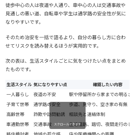
徒歩中心の人は夜道や人通り、車中心の人は交通事故や
見通しの悪い道、自転車や学生は通学路の安全性が気に
なりやすいです。
そのため治安を一括で語るより、自分の暮らし方に合わ
せてリスクを読み替えるほうが実用的です。
次の表は、生活スタイルごとに気をつけたい点をまとめ
たものです。
生活スタイル
気になりやすい点
確認したい内容
一人暮らし
夜道の不安
駅や停留所から家までの明るさ
子育て世帯
通学路の安全
歩道、見守り、空き家の有無
高齢世帯
詐欺や訪問勧誘
相談先と連絡体制
車通勤世帯
交通事故
生活道路、踏切、夜間走行のし
スクロールできます
移住検討者
地域の孤立感
店や医療機関への距離