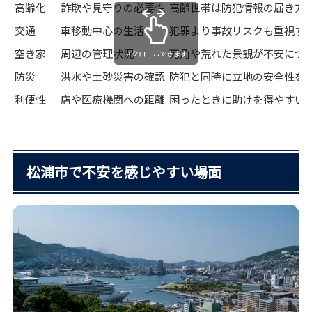
高齢化
詐欺や見守りの必要性
高齢世帯は防犯情報の届き方
交通
車移動中心の生活
犯罪より事故リスクも重視す
空き家
周辺の管理状況
死角や荒れた景観が不安につ
スクロールできます
防災
洪水や土砂災害の確認
防犯と同時に立地の安全性を
利便性
店や医療機関への距離
困ったときに助けを得やすい
松浦市で不安を感じやすい場面