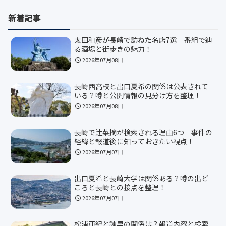
新着記事
太田和彦が長崎で訪ねた名店7選｜番組で辿
る酒場と街歩きの魅力！
2026年07月08日
長崎西高校と出口夏希の関係は公表されて
いる？噂と公開情報の見分け方を整理！
2026年07月08日
長崎で辻菜摘が検索される理由6つ｜事件の
経緯と報道後に知っておきたい視点！
2026年07月07日
出口夏希と長崎大学は関係ある？噂の出ど
ころと長崎との接点を整理！
2026年07月07日
松浦亜紀と諫早の関係は？報道内容と検索