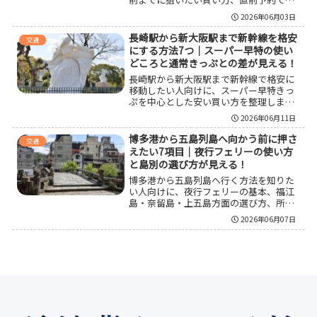
考え方、スマートEXやEX予約の使い分
2026年06月03日
け、宿泊込みで総額を抑える見方まで整
理しました。最安を狙いやすい条件と、
長崎駅から新大阪駅まで新幹線を格安
交通
変更の可能性がある人に向く選び方をま
にする方法7つ｜スーパー早特の使い
とめて把握できます。
どころと通常きっぷとの差が見える！
長崎駅から新大阪駅まで新幹線で格安に
移動したい人向けに、スーパー早特きっ
ぷを中心とした安い買い方を整理しまし
た。通常きっぷとの差額、向いている
2026年06月11日
人、繁忙期の注意点、変更しやすさとの
バランス、片道ごとの使い分けまでまと
博多港から五島列島へ向かう前に押さ
交通
めているので、自分の予定に合う節約法
えたい7項目｜夜行フェリーの使い方
を見つけやすくなります。
と島別の選び方が見える！
博多港から五島列島へ行く方法を知りた
い人向けに、夜行フェリーの基本、福江
島・奈留島・上五島方面の選び方、所要
時間、料金目安、予約前の確認点、当日
2026年06月07日
の動き方、船内で快適に過ごすコツ、到
着後に困らない島内移動の考え方まで整
理しました。初めての五島旅でも、どの
港を選べばよいか判断しやすくなる内容
です。