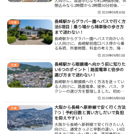
人向けに、高速中心なら約2時間前後、休
憩込みなら2時間から2時間30分前後、一
般道中心なら約3時間30分〜4時間30分の
2026年06月10日
目安を整理しました。福岡ICから長崎IC
の基本ルート、博多駅周辺や福岡空港周
長崎駅からグラバー園へバスで行く方
交通
辺発の考え方、料金や燃料代、休憩場
法6項目｜乗り場から降車後の歩き方
所、渋滞時の見込みまでまとめているの
まで迷わない！
で、日帰りや旅行の計画を立てやすくな
長崎駅からグラバー園へバスで向かいた
ります。
い人向けに、長崎駅前南口バス停から乗
る系統、所要時間、料金の考え方、降車
後の歩き方、路面電車との違い、グラバ
2026年06月01日
ースカイロードの使い分けまで整理しま
した。初めての長崎観光でも迷いにくい
長崎駅から眼鏡橋へ向かう前に知りた
交通
ように、現地でつまずきやすい点も含め
い6つのポイント｜路面電車と徒歩の
て分かりやすくまとめています。
選び方まで迷わない！
長崎駅から眼鏡橋へ行く方法を迷ってい
る人向けに、路面電車、徒歩、バス、タ
クシーの選び方を整理しました。初めて
の長崎観光でもわかりやすい王道ルート
2026年06月06日
の考え方から、雨の日や荷物が多い日の
判断基準、到着後の散策の楽しみ方まで
大阪から長崎へ新幹線で安く行く方法
交通
まとめています。移動時間だけでなく、
7つ｜予約日数と買い方しだいで負担
体力や次の観光地まで含めて失敗しにく
を抑えやすい！
い回り方を知りたい人に役立つ内容で
大阪から長崎へ新幹線で安く行きたい人
す。
向けに、通常きっぷと早割の違い、14日
前までに狙いたい買い方、直前予約での