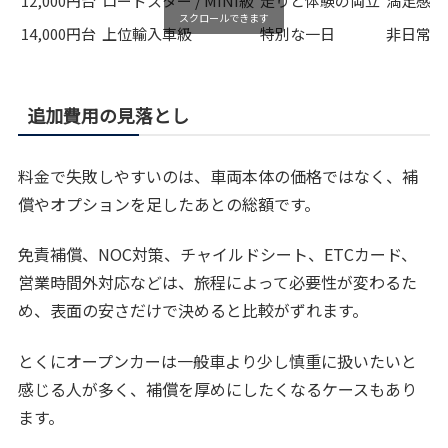
12,000円台
ロードスター / MINI級
走りと体験の両立
満足感が
スクロールできます
14,000円台
上位輸入車級
特別な一日
非日常感
追加費用の見落とし
料金で失敗しやすいのは、車両本体の価格ではなく、補
償やオプションを足したあとの総額です。
免責補償、NOC対策、チャイルドシート、ETCカード、
営業時間外対応などは、旅程によって必要性が変わるた
め、表面の安さだけで決めると比較がずれます。
とくにオープンカーは一般車より少し慎重に扱いたいと
感じる人が多く、補償を厚めにしたくなるケースもあり
ます。