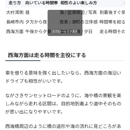
走り方
向いている時間帯
相性のよい楽しみ方
ポ
大村湾側
昼
海 / 空港周辺 / 写真
到着後すぐ使
長崎市内
夕方から夜
夜景 / 港町の立体感
時間帯を絞る
西海方面
午後から夕景
海岸線 / 橋 / 夕日
走る時間その
スクロールできます
西海方面は走る時間を主役にする
車を借りる意味を強く出したいなら、西海方面の海沿い
ドライブも相性がいいです。
ながさきサンセットロードのように、海や橋の景観を楽
しみながら走れる区間は、目的地到着より道中そのもの
が思い出になりやすいです。
西海橋周辺のように橋の造形や海の流れに見どころがあ