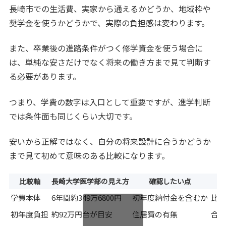
長崎市での生活費、実家から通えるかどうか、地域枠や
奨学金を使うかどうかで、実際の負担感は変わります。
また、卒業後の進路条件がつく修学資金を使う場合に
は、単純な安さだけでなく将来の働き方まで見て判断す
る必要があります。
つまり、学費の数字は入口として重要ですが、進学判断
では条件面も同じくらい大切です。
安いから正解ではなく、自分の将来設計に合うかどうか
まで見て初めて意味のある比較になります。
比較軸
長崎大学医学部の見え方
確認したい点
学費本体
6年間約349万6800円
初年度納付金を含むか
比
初年度負担
約92万円台が目安
住居費の有無
合