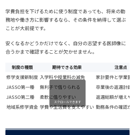
学費負担を下げるために使う制度であっても、将来の勤
務地や働き方に影響するなら、その条件を納得して選ぶ
ことが大前提です。
安くなるかどうかだけでなく、自分の志望する医師像に
合うかまで確認することが欠かせません。
制度の種類
期待できる効果
注意点
修学支援新制度
入学料や授業料の減免
家計要件と学業要
JASSO第一種
無利子で借りられる
卒業後の返還計画
JASSO第二種
柔軟に借りやすい
返還総額が増えや
スクロールできます
地域系修学資金
学費や生活費を支えやすい
勤務条件の確認が