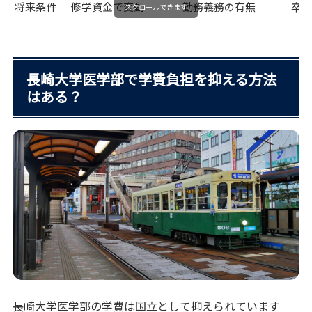
将来条件
修学資金で変動
勤務義務の有無
卒
スクロールできます
長崎大学医学部で学費負担を抑える方法
はある？
長崎大学医学部の学費は国立として抑えられています