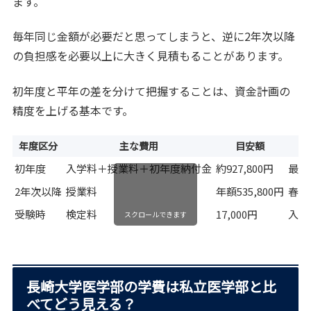
ます。
毎年同じ金額が必要だと思ってしまうと、逆に2年次以降
の負担感を必要以上に大きく見積もることがあります。
初年度と平年の差を分けて把握することは、資金計画の
精度を上げる基本です。
年度区分
主な費用
目安額
初年度
入学料＋授業料＋初年度納付金
約927,800円
最も
2年次以降
授業料
年額535,800円
春秋
受験時
検定料
17,000円
入学
スクロールできます
長崎大学医学部の学費は私立医学部と比
べてどう見える？