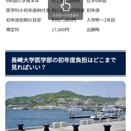
6年間の学費本体
約3,496,800円
在学6年間
医学科の初年度納付金
約110,000円程度
初年度
スクロールできます
初年度総額の目安
約927,800円
入学時〜1年目
検定料
17,000円
出願時
長崎大学医学部の初年度負担はどこまで
見ればいい？