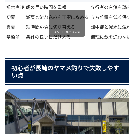
解禁直後
朝の早い時間を重視
先行者の有無を読む
初夏
瀬肩と流れ込みを丁寧に攻める
立ち位置を低く保つ
真夏
短時間勝負に切り替える
熱中症と減水に注意
スクロールできます
禁漁前
条件の良い日だけ入る
無理に数を追わない
初心者が長崎のヤマメ釣りで失敗しやす
い点