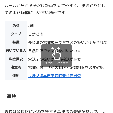
ルールが見える分だけ計画を立てやすく、渓流釣りとし
ての本命候補にしやすい場所です。
名称
境川
タイプ
自然渓流
特徴
長崎県の採捕規程でヤマメの扱いが明記されてい
向いている人
自然渓流でヤマメを狙いたい人
料金目安
承認証の扱いは事前確認が必要
スクロールできます
注意点
採捕期間・サイズ制限・尾数制限を必ず確認
住所
長崎県諫早市高来町善住寺周辺
轟峡
轟峡は多良岳に水源を発する轟渓流の景観が魅力で、長