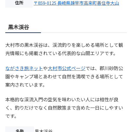
住所
〒859-0125 長崎県諫早市高来町善住寺大山
黒木渓谷
大村市の黒木渓谷は、渓流釣りを楽しめる場所として観
光情報にも掲載されている代表的な山間エリアです。
ながさき旅ネット
や
大村市公式ページ
では、郡川砂防公
園やキャンプ場とあわせて自然を満喫できる場所として
案内されています。
本格的な渓流入門の空気を味わいたい人には相性が良
く、釣りだけでなく自然散策まで含めた一日にしやすい
です。
名称
黒木渓谷