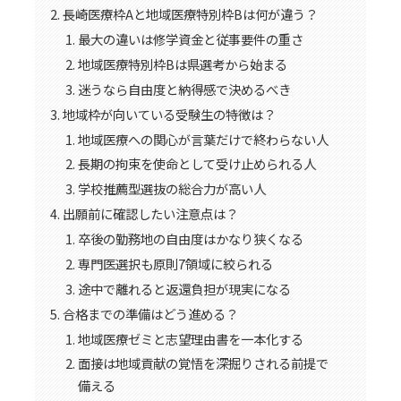
長崎医療枠Aと地域医療特別枠Bは何が違う？
最大の違いは修学資金と従事要件の重さ
地域医療特別枠Bは県選考から始まる
迷うなら自由度と納得感で決めるべき
地域枠が向いている受験生の特徴は？
地域医療への関心が言葉だけで終わらない人
長期の拘束を使命として受け止められる人
学校推薦型選抜の総合力が高い人
出願前に確認したい注意点は？
卒後の勤務地の自由度はかなり狭くなる
専門医選択も原則7領域に絞られる
途中で離れると返還負担が現実になる
合格までの準備はどう進める？
地域医療ゼミと志望理由書を一本化する
面接は地域貢献の覚悟を深掘りされる前提で
備える