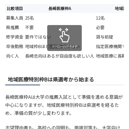
比較項目
長崎医療枠A
地域医
募集人員
25名
12名
県推薦
不要
必要
修学資金
要件ではない
貸与前提
卒後勤務
地域枠Bほど固定的ではない
指定医療機関で
スクロールできます
向く人
長崎志向はあるが自由度も欲しい人
地域医療に長期
地域医療特別枠Bは県選考から始まる
長崎医療枠Aは大学の推薦入試として準備を進める意識が
中心になりますが、地域医療特別枠Bは県選考を経るた
め、準備の質が少し変わります。
志望理由書も、高校への説明も、面接対策も、大学向け