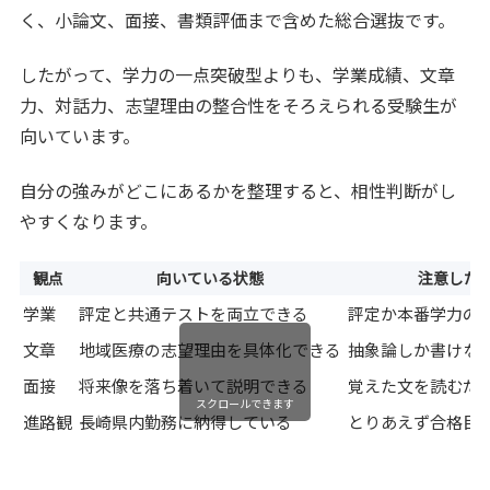
く、小論文、面接、書類評価まで含めた総合選抜です。
したがって、学力の一点突破型よりも、学業成績、文章
力、対話力、志望理由の整合性をそろえられる受験生が
向いています。
自分の強みがどこにあるかを整理すると、相性判断がし
やすくなります。
観点
向いている状態
注意した
学業
評定と共通テストを両立できる
評定か本番学力の
文章
地域医療の志望理由を具体化できる
抽象論しか書けな
面接
将来像を落ち着いて説明できる
覚えた文を読むだ
スクロールできます
進路観
長崎県内勤務に納得している
とりあえず合格目