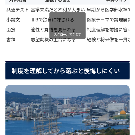
共通テスト
基準未満だと不利が大きい
早期から医学部水準で
小論文
ⅡBで独自に課される
医療テーマで論理展開
面接
適性と覚悟を見られる
制度理解を前提に答え
スクロールできます
書類
志望動機の土台になる
経験と将来像を一貫さ
制度を理解してから選ぶと後悔しにくい