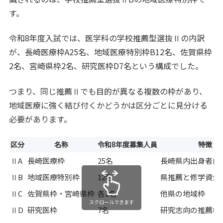
す。
令和8年度入試では、医学科の学校推薦型選抜Ⅱの内訳
が、長崎医療枠A25名、地域医療特別枠B12名、佐賀県枠
2名、宮崎県枠2名、研究医枠D7名という構成でした。
つまり、同じ推薦Ⅱでも目的が異なる複数の枠があり、
地域医療に強く結び付くかどうかは区分ごとに見分ける
必要があります。
区分
名称
令和8年度募集人員
特徴
ⅡA
長崎医療枠
25名
長崎県内出身者向
ⅡB
地域医療特別枠
12名
県推薦と修学資金
ⅡC
佐賀県枠・宮崎県枠
各2名
他県の地域枠
スクロールできます
ⅡD
研究医枠
7名
研究志向の推薦枠