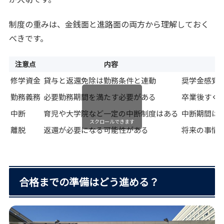
制度の重みは、金銭面と進路面の両方から理解しておく
べきです。
注意点
内容
修学資金
貸与と返還免除は勤務条件と連動
奨学金感覚
勤務義務
必要勤務期間を満たす必要がある
卒業後すぐ
中断
育児や大学院など一定の中断制度はある
中断期間は
スクロールできます
離脱
返還が必要になる可能性がある
将来の事情
合格までの準備はどう進める？